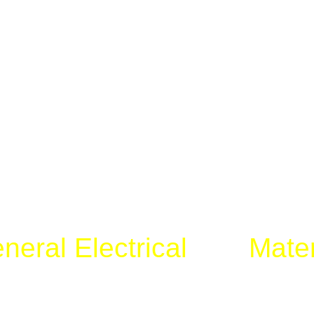
neral Electrical
dan
Mater
tim engineering Mitra Ene