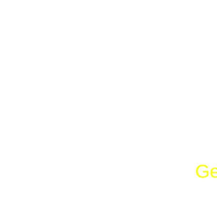
Temukan Solusi
Ge
bersama 